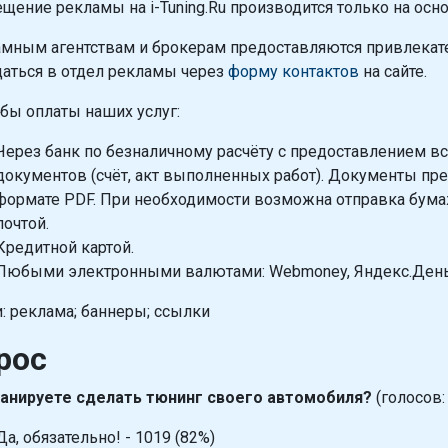
щение рекламы на i-Tuning.Ru производится только на осн
мным агентствам и брокерам предоставляются привлекате
аться в отдел рекламы через
форму контактов
на сайте.
бы оплаты наших услуг:
Через банк по безналичному расчёту с предоставлением в
документов (счёт, акт выполненных работ). Документы пр
формате PDF. При необходимости возможна отправка бума
почтой.
Кредитной картой.
Любыми электронными валютами: Webmoney, Яндекс.Деньги,
: реклама; баннеры; ссылки
рос
анируете сделать тюнинг своего автомобиля?
(голосов:
Да, обязательно! - 1019 (82%)