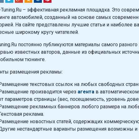
i-Tuning.Ru – эффективная рекламная площадка. Это совр
инге автомобилей, созданный на основе самых современн
орией. На сайте представлены лучшие статьи и наиболее 
есные широкому кругу читателей.
Tuning.Ru постоянно публикуются материалы самого разного
ервью известных авторов, данные из официальных источн
обильном тюнинге.
нты размещения рекламы:
Размещение текстовых ссылок на любых свободных страни
Размещение производится через
агента
в автоматическом 
от параметров страницы (вес, посещаемость, уровень доверия
Размещение рекламных баннеров любого размера на любых 
Текстовая реклама.
Размещение новостных статей, содержащих коммерческу
Другие нестандартные варианты размещения возможны и 