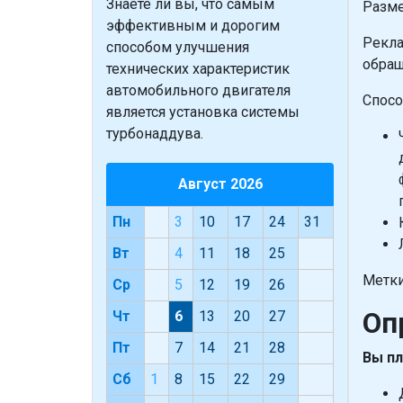
Знаете ли вы, что
самым
Разме
эффективным и дорогим
Рекла
способом улучшения
обращ
технических характеристик
автомобильного двигателя
Спосо
является установка системы
турбонаддува.
Август 2026
Пн
3
10
17
24
31
Вт
4
11
18
25
Метки
Ср
5
12
19
26
Оп
Чт
6
13
20
27
Пт
7
14
21
28
Вы пл
Сб
1
8
15
22
29