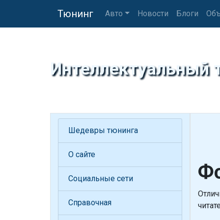
Тюнинг
Авто
Новости
Блоги
Объ
Интеллектуальный 
Шедевры тюнинга
О сайте
Фо
Социальные сети
Отлич
Справочная
читат