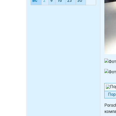
Вс
2
9
16
23
30
Пор
Porsc
компа