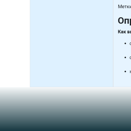
Метки
Оп
Как в