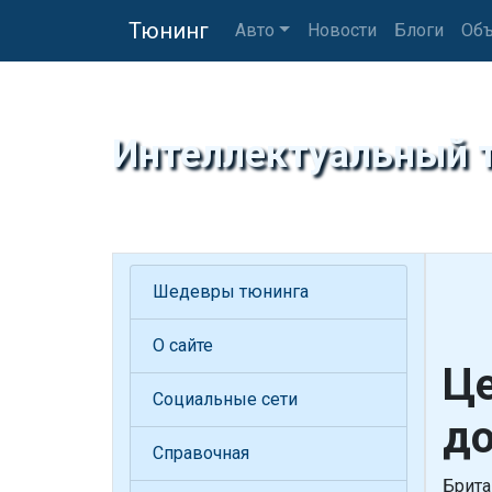
Тюнинг
Авто
Новости
Блоги
Объ
Интеллектуальный 
Шедевры тюнинга
О сайте
Це
Социальные сети
до
Справочная
Брита