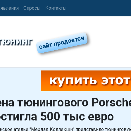
явления
Опросы
Контакты
тюнинг
на тюнингового Porsch
стигла 500 тыс евро
нское ателье "Мердад Коллекшн" представило тюнингову