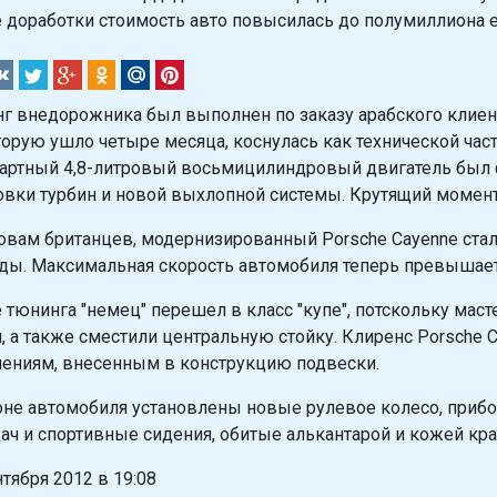
 доработки стоимость авто повысилась до полумиллиона е
г внедорожника был выполнен по заказу арабского клиен
торую ушло четыре месяца, коснулась как технической част
артный 4,8-литровый восьмицилиндровый двигатель был ф
овки турбин и новой выхлопной системы. Крутящий момент 
овам британцев, модернизированный Porsche Cayenne стал 
ды. Максимальная скорость автомобиля теперь превышает
 тюнинга "немец" перешел в класс "купе", потскольку мас
, а также сместили центральную стойку. Клиренс Porsche 
ениям, внесенным в конструкцию подвески.
оне автомобиля установлены новые рулевое колесо, прибо
ач и спортивные сидения, обитые алькантарой и кожей кра
нтября 2012 в 19:08