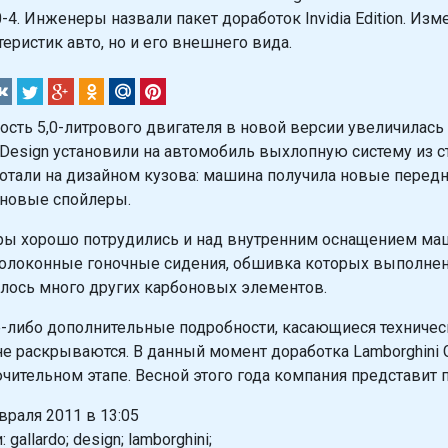
-4. Инженеры назвали пакет доработок Invidia Edition. Из
теристик авто, но и его внешнего вида.
сть 5,0-литрового двигателя в новой версии увеличилась
 Design установили на автомобиль выхлопную систему из с
отали на дизайном кузова: машина получила новые перед
новые спойлеры.
ы хорошо потрудились и над внутренним оснащением маши
олоконные гоночные сидения, обшивка которых выполнена 
лось много других карбоновых элементов.
-либо дополнительные подробности, касающиеся техничес
не раскрываются. В данный момент доработка Lamborghini G
чительном этапе. Весной этого года компания представит
враля 2011 в 13:05
 gallardo; design; lamborghini;