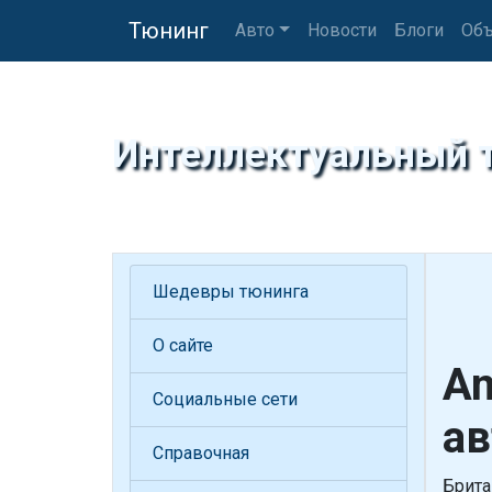
Тюнинг
Авто
Новости
Блоги
Объ
Интеллектуальный 
Шедевры тюнинга
О сайте
Am
Социальные сети
ав
Справочная
Брита