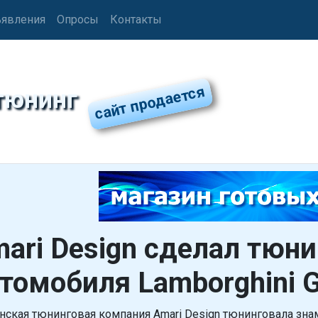
явления
Опросы
Контакты
тюнинг
ari Design сделал тюни
томобиля Lamborghini G
нская тюнинговая компания Amari Design тюнинговала знам