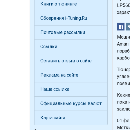
Книги о тюнинге
LP560
харак
Обозрения i-Tuning.Ru
Почтовые рассылки
Мощно
Amari
Ссылки
пораб
карбо
Оставить отзыв о сайте
Тюнер
Реклама на сайте
углев
появи
Наша ссылка
Какие
пока 
Официальные курсы валют
заклю
Карта сайта
01 фе
Метки: