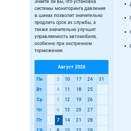
Знаете ли вы, что
установка
системы мониторинга давления
в шинах позволит значительно
продлить срок их службы, а
также значительно улучшит
управляемость автомобиля,
особенно при экстренном
торможении.
Август 2026
Пн
3
10
17
24
31
Вт
4
11
18
25
Ср
5
12
19
26
Чт
6
13
20
27
Пт
7
14
21
28
Сб
1
8
15
22
29