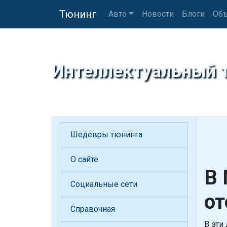
Тюнинг
Авто
Новости
Блоги
Объ
Интеллектуальный 
Шедевры тюнинга
О сайте
В 
Социальные сети
от
Справочная
В эти