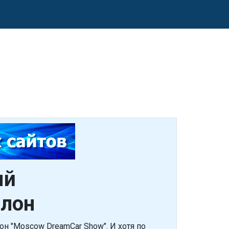
ый
алон
н "Moscow DreamCar Show". И хотя по